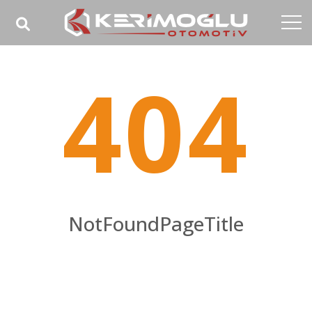
Anasayfa
404
Kurumsal
Yetkinlikler
Ürünler
Sektörler
Referanslar
NotFoundPageTitle
Medya
NotFoundPageHomeTitle
İletişim