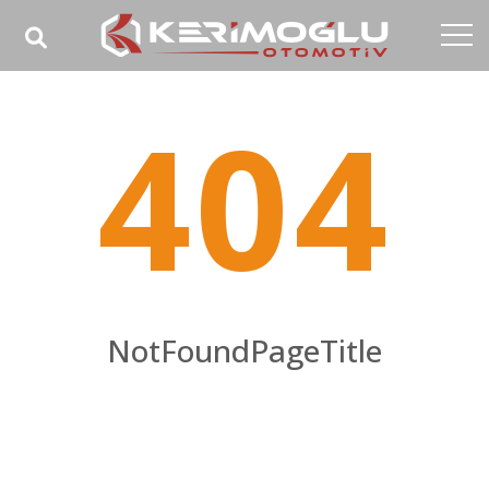
Anasayfa
404
Kurumsal
Yetkinlikler
Ürünler
Sektörler
Referanslar
NotFoundPageTitle
Medya
NotFoundPageHomeTitle
İletişim