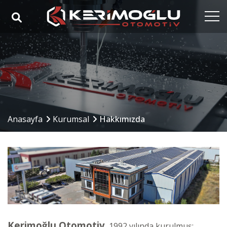
Anasayfa
Kurumsal
Yetkinlikler
Ürünler
Anasayfa
Kurumsal
Hakkımızda
Sektörler
Referanslar
Medya
İletişim
Kerimoğlu Otomotiv
, 1992 yılında kurulmuş;