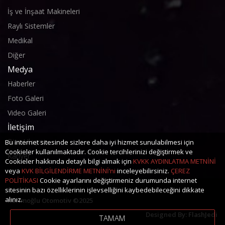
İş ve İnşaat Makineleri
Raylı Sistemler
Medikal
Diğer
Medya
Haberler
Foto Galeri
Video Galeri
İletişim
Bize Ulaşın
Bu internet sitesinde sizlere daha iyi hizmet sunulabilmesi için
Cookieler kullanılmaktadır. Cookie tercihlerinizi değiştirmek ve
Kariyer
Cookieler hakkında detaylı bilgi almak için
KVKK AYDINLATMA METNİNİ
veya
KVK BİLGİLENDİRME METNİNİ’ni
inceleyebilirsiniz.
ÇEREZ
POLİTİKASI
Cookie ayarlarını değiştirmeniz durumunda internet
sitesinin bazı özelliklerinin işlevselliğini kaybedebileceğini dikkate
alınız.
Kerimoğlu Otomotiv ©2025
Designed By:
FlashJedi
TAMAM