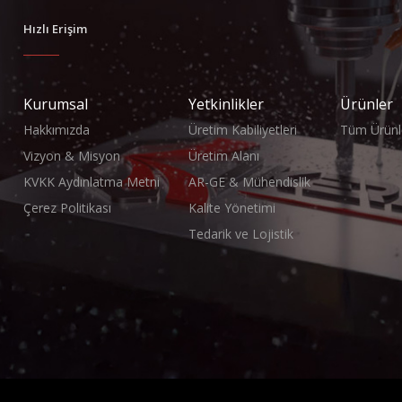
Hızlı Erişim
Kurumsal
Yetkinlikler
Ürünler
Hakkımızda
Üretim Kabiliyetleri
Tüm Ürünl
Vizyon & Misyon
Üretim Alanı
KVKK Aydınlatma Metni
AR-GE & Mühendislik
Çerez Politikası
Kalite Yönetimi
Tedarik ve Lojistik