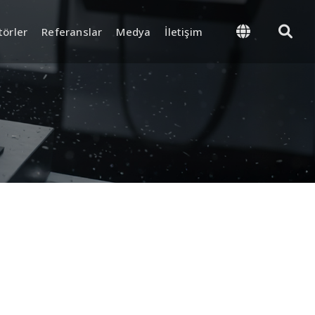
törler
Referanslar
Medya
İletişim
önetimi
Tedarik ve Lojistik
roses ve Final Kalite
Stok ve Depo Yönetimi
Ambalajlama ve Sevkiyat
t Ekipmanları
k ve
yon Sistemi