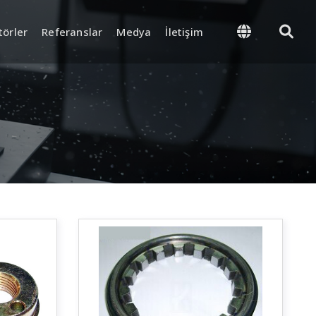
törler
Referanslar
Medya
İletişim
önetimi
Tedarik ve Lojistik
roses ve Final Kalite
Stok ve Depo Yönetimi
Ambalajlama ve Sevkiyat
t Ekipmanları
k ve
yon Sistemi