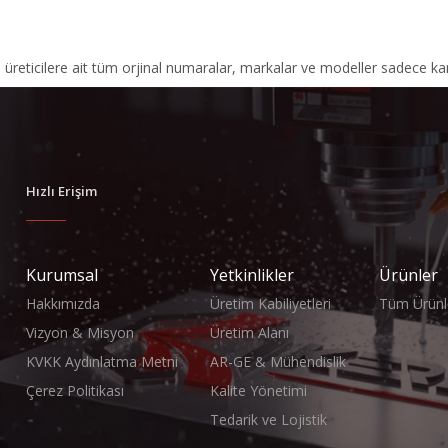
, üreticilere ait tüm orjinal numaralar, markalar ve modeller sadece kar
Hızlı Erişim
Kurumsal
Yetkinlikler
Ürünler
Hakkımızda
Üretim Kabiliyetleri
Tüm Ürünl
Vizyon & Misyon
Üretim Alanı
KVKK Aydınlatma Metni
AR-GE & Mühendislik
Çerez Politikası
Kalite Yönetimi
Tedarik ve Lojistik