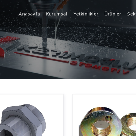
Anasayfa
Kurumsal
Yetkinlikler
Ürünler
Sek
AR-GE (Mühendislik ve
Kalite Y
Ürün Geliştirme)
Planlama
Giriş, Ara P
Kontrol
Ürün Tasarımı ve Geliştirme
a Proses
Ölçüm & Tes
CAD/CAM Tabanlı Teknik Çizim
Sertifikalar
Prototip ve Numune Üretimi
İzlenebilirli
Dokümantas