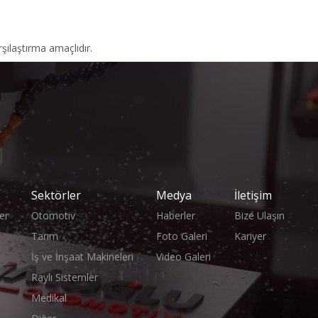
şılaştırma amaçlıdır.
Sektörler
Medya
İletişim
er
Otomotiv
Haberler
Bize Ulaşın
Tarım
Foto Galeri
Kariyer
İş ve İnşaat Makineleri
Video Galeri
Raylı Sistemler
Medikal