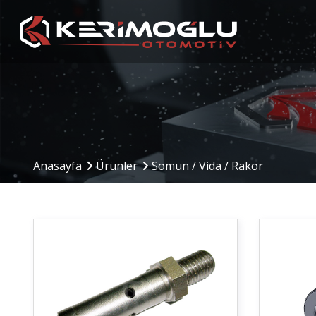
Üretim Kabiliyetleri
Üretim Alanı
Anasayfa
Ürünler
Somun / Vida / Rakor
CNC İşleme Merkezleri
Üretim Altyapısı ve 
Sistemi
CNC Tornalama
Hammadde Giriş – Ar
Mekanik İşleme
– Sevkiyat
Kaynak Operasyonları
Makine Parkuru
Montaj Hattı