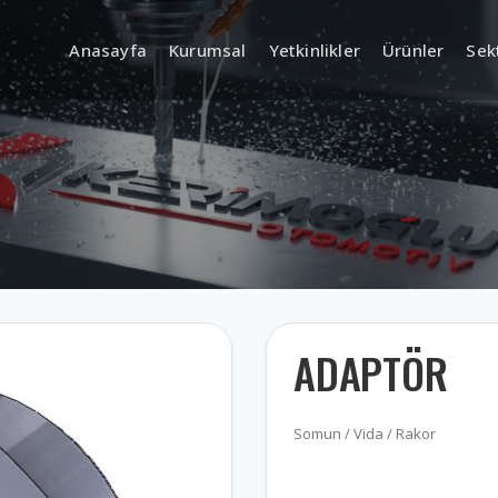
Anasayfa
Kurumsal
Yetkinlikler
Ürünler
Sek
AR-GE (Mühendislik ve
Kalite Y
Ürün Geliştirme)
Planlama
Giriş, Ara P
Kontrol
Ürün Tasarımı ve Geliştirme
a Proses
Ölçüm & Tes
CAD/CAM Tabanlı Teknik Çizim
ADAPTÖR
Sertifikalar
Prototip ve Numune Üretimi
İzlenebilirli
Somun / Vida / Rakor
Dokümantas