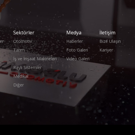
Sektörler
Medya
İletişim
er
Otomotiv
Haberler
Bize Ulaşın
Tarım
Foto Galeri
Kariyer
İş ve İnşaat Makineleri
Video Galeri
Raylı Sistemler
Medikal
Diğer