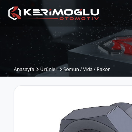
Üretim Kabiliyetleri
Üretim Alanı
Anasayfa
Ürünler
Somun / Vida / Rakor
CNC İşleme Merkezleri
Üretim Altyapısı ve 
Sistemi
CNC Tornalama
Hammadde Giriş – Ar
Mekanik İşleme
– Sevkiyat
Kaynak Operasyonları
Makine Parkuru
Montaj Hattı