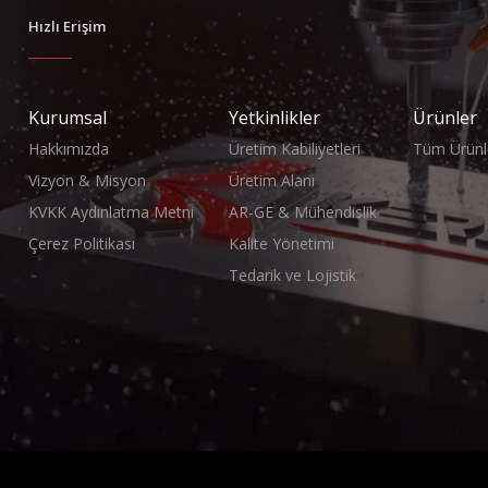
Hızlı Erişim
Kurumsal
Yetkinlikler
Ürünler
Hakkımızda
Üretim Kabiliyetleri
Tüm Ürünl
Vizyon & Misyon
Üretim Alanı
KVKK Aydınlatma Metni
AR-GE & Mühendislik
Çerez Politikası
Kalite Yönetimi
Tedarik ve Lojistik