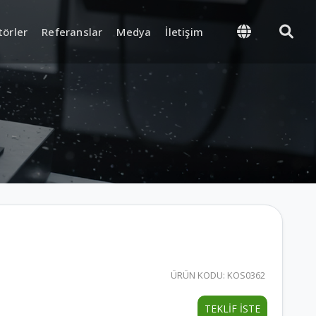
törler
Referanslar
Medya
İletişim
önetimi
Tedarik ve Lojistik
roses ve Final Kalite
Stok ve Depo Yönetimi
Ambalajlama ve Sevkiyat
t Ekipmanları
k ve
ÜRÜN KODU: KOS0362
yon Sistemi
TEKLİF İSTE