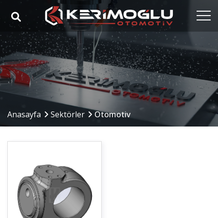
Anasayfa
Kurumsal
Yetkinlikler
Ürünler
Anasayfa
Sektörler
Otomotiv
Sektörler
Referanslar
Medya
İletişim