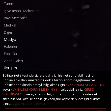
Tarım
İş ve İnşaat Makineleri
Raylı Sistemler
Medikal
Diğer
Medya
Haberler
Foto Galeri
Video Galeri
İletişim
Bize Ulaşın
Bu internet sitesinde sizlere daha iyi hizmet sunulabilmesi için
Cookieler kullanılmaktadır. Cookie tercihlerinizi değiştirmek ve
Kariyer
Cookieler hakkında detaylı bilgi almak için
KVKK AYDINLATMA METNİNİ
veya
KVK BİLGİLENDİRME METNİNİ’ni
inceleyebilirsiniz.
ÇEREZ
POLİTİKASI
Cookie ayarlarını değiştirmeniz durumunda internet
sitesinin bazı özelliklerinin işlevselliğini kaybedebileceğini dikkate
alınız.
Kerimoğlu Otomotiv ©2025
Designed By:
FlashJedi