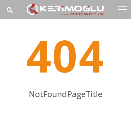
Anasayfa
404
Kurumsal
Yetkinlikler
Ürünler
Sektörler
Referanslar
NotFoundPageTitle
Medya
NotFoundPageHomeTitle
İletişim